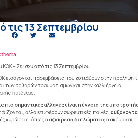
πό τις 13 Σεπτεμβρίου
othema
υ ΚΟΚ – Σε ισχύ από τις 13 Σεπτεμβρίου
ΚΟΚ εισάγονται παρεμβάσεις που εστιάζουν στην πρόληψη 
αι των σοβαρών τραυματισμών και στην καλλιέργεια
ακής παιδείας.
ις πιο σημαντικές αλλαγές είναι η έννοια της υποτροπής
ηφίζονται, αλλά επιφέρουν σωρευτικές ποινές,
αυξάνοντα
κές κυρώσεις, όπως η
αφαίρεση διπλώματος
ή ακόμα και