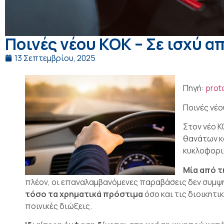
Ποινές νέου ΚΟΚ – Σε ισχύ α
13 Σεπτεμβρίου, 2025
Πηγή:
prot
Ποινές νέο
Στον νέο 
θανάτων κ
κυκλοφορι
Μία από τ
πλέον, οι επαναλαμβανόμενες παραβάσεις δεν συμψ
τόσο τα χρηματικά πρόστιμα
όσο και τις διοικητι
ποινικές διώξεις.