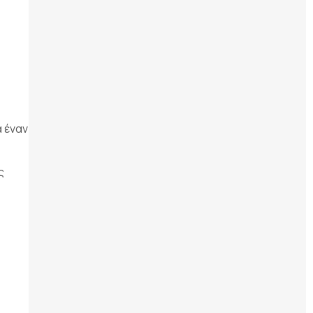
 έναν
ς