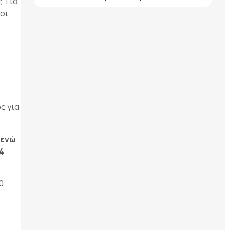
. Για
οι
ς για
 ενώ
4
0