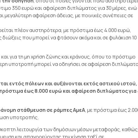
ά την οδήγηση
, όπου οι ποινές γίνονται πολύ αυστηρότερες
ιμο 350 ευρώ και αφαίρεση διπλώματος για 30 μέρες, ενώ 
ι μεγαλύτερη αφαίρεση άδειας, με ποινικές συνέπειες σε
ρείται πλέον αυστηρότερα, με πρόστιμα έως 4.000 ευρώ,
ς διώξεις που μπορεί να φτάσουν ακόμα και σε φυλάκιση 10
και για τη μη χρήση ζώνης και κράνους, όπου το πρόστιμο
ύτερη υποτροπή μπορεί να οδηγήσει σε αφαίρεση διπλώματο
αι εντός πόλεων και αυξάνονται εκτός αστικού ιστού,
πρόστιμα έως 8.000 ευρώ και αφαίρεση διπλώματος για 
ράνομη στάθμευση σε ράμπες ΑμεΑ
, με πρόστιμα έως 2.00
πτωση υποτροπής.
ρόσκοπτη λειτουργία των δημόσιων μέσων μεταφοράς, καθώς
ευση και απαγορεύοντας την κίνηση ταξί σε