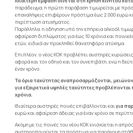
Ιδιαίτερη έμφαση δίνεται στη χρήση κινητού κατ
παράδειγμα, η πρώτη παράβαση τιμωρείται με πρόστ
επαναλήψεις επιφέρουν πρόστιμα έως 2.000 ευρώ κα
περίπτωση ατυχήματος.
Παράλληλα, η οδήγηση υπό την επήρεια αλκοόλ τιμω
αφαίρεση διπλώματος για έως 10 χρόνια και ποινικέ
ετών, ειδικά αν προκληθεί θανατηφόρο ατύχημα.
Επιπλέον, ο νέος ΚΟΚ προβλέπει αυστηρές κυρώσεις 
αφορά και τον οδηγό και τον συνεπιβάτη, ενώ η δε
έναν χρόνο.
Τα όρια ταχύτητας αναπροσαρμόζονται, μειώνοντ
για εξαιρετικά υψηλές ταχύτητες προβλέπονται 
χρόνια.
Ιδιαίτερα αυστηρές ποινές επιβάλλονται και
για πα
ευρώ και αφαίρεση άδειας για έναν χρόνο σε περί
Ακόμη με τις ποινές του νέου ΚΟΚ ενισχύεται η απ
αυστηροποιούνται τα πρόστιμα για παράνομη στάθμ